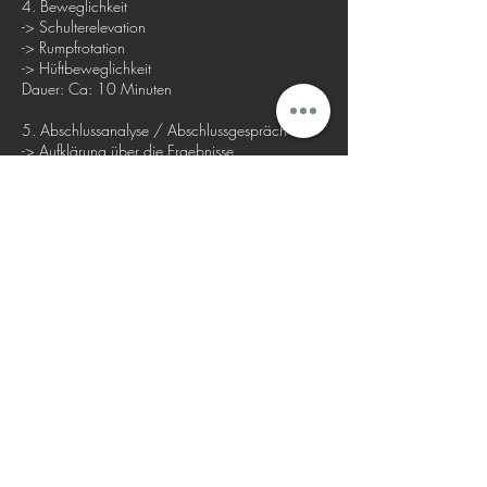
4. Beweglichkeit
-> Schulterelevation
-> Rumpfrotation
-> Hüftbeweglichkeit
Dauer: Ca: 10 Minuten
5. Abschlussanalyse / Abschlussgespräch
-> Aufklärung über die Ergebnisse
-> Aufklärung über Defizite
-> Kurze Vorschläge der Trainingsverbesserung
Dauer: ca. 10 Minuten
Kontaktangaben
Menü
ÖFFNUNGSZEITEN
KONTAKT