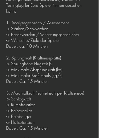
Testingtag für Eure Spieler*innen aussehen
kann:
1. Analysegespräch / Assessement
-> Stärken/Schwächen
-> Beschwerden / Verletzungsgeschichte
-> Wünsche/Ziele der Spieler
Dauer: ca. 10 Minuten
2. Sprungkraft (Kraftmessplatte)
-> Sprunghöhe Flugzeit (s)
-> Maximale Absprungkraft (kg)
-> Maximaler Kraftimpuls (kg/s)
Dauer: Ca. 15 Minuten
3. Maximalkraft (isometrisch per Kraftsensor)
-> Schlagkraft
-> Rumpfrotation
-> Beinstrecker
-> Beinbeuger
-> Hüftextension
Dauer: Ca: 15 Minuten