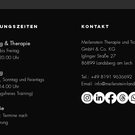
UNGSZEITEN
KONTAKT
Meilenstein Therapie und Tr
ng & Therapie
GmbH & Co. KG
is Freitag
Iglinger Straße 27
20.0
0 Uhr
86899 Landsberg am Lech
g
Tel.: +49 8191 9636692
 Sonntag und Feiertags
Email:
info@meilenstein-lan
14.00 Uhr
ngsfreies
Training)
ie
g:
Termine nach
rung