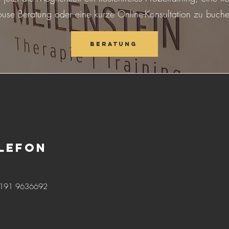
ouse Beratung oder eine kurze Online-Konsultation zu buche
Beratung
lefon
191 9636692