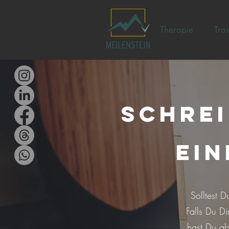
Therapie
Trai
schrei
ei
Solltest 
Falls Du D
hast Du ab 