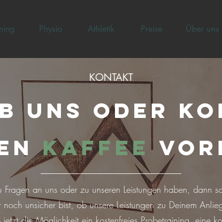
ning
Physio
Athletik
Preise
Über uns
KONTAKT
b uns oder k
nen
Kaffee
vorb
Du Fragen an uns oder zu unseren Leistungen haben, dann sc
ir noch unsicher bist, ob unsere Leistungen zu Deinem Anlie
jetzt die Möglichkeit ein kostenfreies Probetraining, eine ko