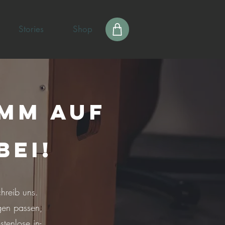
Stories
Shop
omm auf
ei!
hreib uns.
gen passen,
stenlose in-