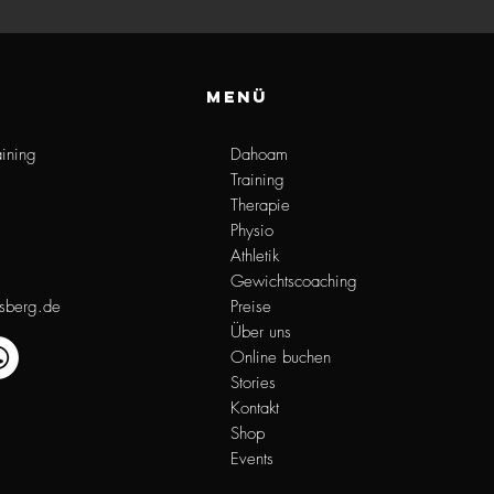
Menü
aining
Dahoam
Training
Therapie
Physio
Athletik
Gewich
tscoaching
dsberg.de
Preis
e
Über uns
Online buchen
Stories
Kontakt
Shop
Events