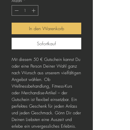
Anzahl
*
In den Warenkorb
Sofortkauf
Mit diesem 50 € Gutschein kannst Du 
oder eine Person Deiner Wahl ganz 
nach Wunsch aus unserem vielfältigen 
Angebot wählen. Ob 
Wellnessbehandlung, Fitness-Kurs 
oder Merchandise-Artikel – der 
Gutschein ist flexibel einsetzbar. Ein 
perfektes Geschenk für jeden Anlass 
und jeden Geschmack. Gönn Dir oder 
Deinen Liebsten eine Auszeit und 
erlebe ein unvergessliches Erlebnis. 