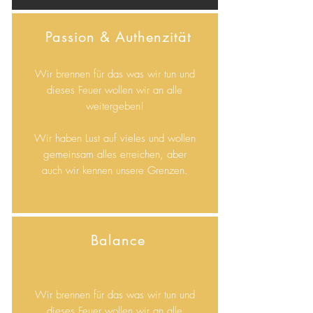
Passion & Authenzität
Wir brennen für das was wir tun und
dieses Feuer wollen wir an alle
weitergeben!
Wir haben Lust auf vieles und wollen
gemeinsam alles erreichen, aber
auch wir kennen unsere Grenzen.
Balance
Wir brennen für das was wir tun und
dieses Feuer wollen wir an alle