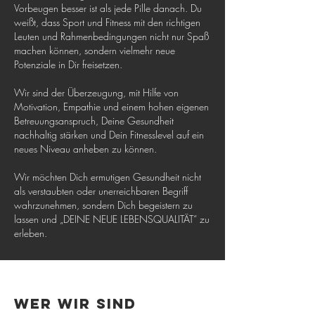
Vorbeugen besser ist als jede Pille danach. Du
weißt, dass Sport und Fitness mit den richtigen
Leuten und Rahmenbedingungen nicht nur Spaß
machen können, sondern vielmehr neue
Potenziale in Dir freisetzen.
Wir sind der Überzeugung, mit Hilfe von
Motivation, Empathie und einem hohen eigenen
Betreuungsanspruch, Deine Gesundheit
nachhaltig stärken und Dein Fitnesslevel auf ein
neues Niveau anheben zu können.
Wir möchten Dich ermutigen Gesundheit nicht
als verstaubten oder unerreichbaren Begriff
wahrzunehmen, sondern Dich begeistern zu
lassen und „DEINE NEUE LEBENSQUALITÄT“ zu
erleben.
Wer wir sind