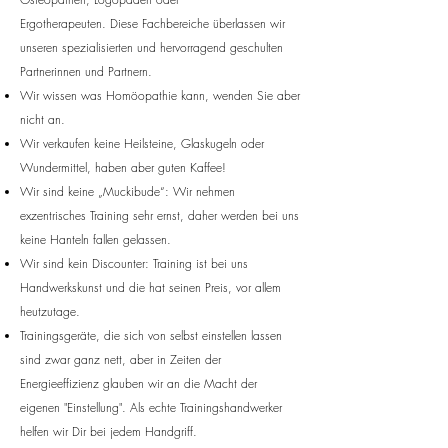
Ergotherapeuten.
Diese Fachbereiche überlassen wir
unseren spezialisierten und hervorragend geschulten
Partnerinnen und Partnern.
Wir wissen was Homöopathie kann, wenden Sie aber
nicht an.
Wir verkaufen keine Heilsteine, Glaskugeln oder
Wundermittel, haben aber guten Kaffee!
Wir sind keine „Muckibude“: Wir nehmen
exzentrisches Training sehr ernst, daher werden bei uns
keine Hanteln fallen gelassen.
Wir sind kein Discounter: Training ist bei uns
Handwerkskunst und die hat seinen Preis, vor allem
heutzutage.
Trainingsgeräte, die sich von selbst einstellen lassen
sind zwar ganz nett, aber in Zeiten der
Energieeffizienz glauben wir an die Macht der
eigenen "Einstellung". Als echte Trainingshandwerker
helfen wir Dir bei jedem Handgriff.