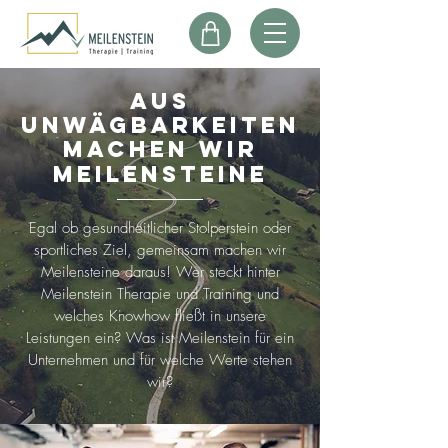
Aus
Unwägbarkeiten
machen wir
Meilensteine
Egal ob gesundheitlicher Stolperstein oder
sportliches Ziel, gemeinsam machen wir
Meilensteine daraus! Wer steckt hinter
Meilenstein Therapie und Training und
welches Knowhow fließt in unsere
Leistungen ein? Was ist Meilenstein für ein
Unternehmen und für welche Werte stehen
wir?