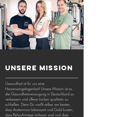
UNSERE Mission
Gesundheit ist für uns eine
Herzensangelegenheit! Unsere Mission ist es,
die Gesundheitsversorgung in Deutschland zu
verbessern und offene Lücken qualitativ zu
schließen. Denn Du weißt selber am besten,
dass Arzttermine Lebenszeit und Geld kosten,
dass Reha-Anträge mühsam sind und dass