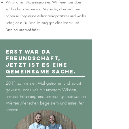
Wir sind kein Massenanbieter: Wir freuen uns über
zahlreiche Patienten und Mitglieder, aber auch wir
haben nur begrenzte Aufnahmekapazitäten und wollen
lieber, dass Du Dein Training genießen kannst und
Dich bei uns wohlfühlst.
Erst war da
Freundschaft
,
jetzt ist es eine
gemeinsame Sache.
2011 zum ersten Mal getroffen und sofort
gewusst, dass wir mit unserem Wissen,
unserer Erfahrung und unseren gemeinsamen
Werten Menschen begeistern und mitreißen
können!