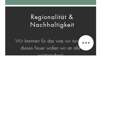
Regionalität &
Nachhaltigkeit
Wir brennen für das was wir tun und
dieses Feuer wollen wir an alle
weitergeben!
Wir haben Lust auf vieles und wollen
gemeinsam alles erreichen, aber
auch wir kennen unsere Grenzen.
Warum wir tun,
was wir tun
Ja klar lieben wir Sport, die Bewegung und